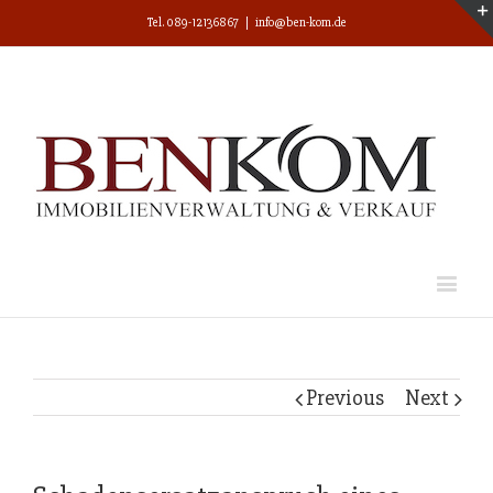
Tel. 089-12136867
|
info@ben-kom.de
Previous
Next