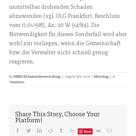
unmittelbar drohenden Schaden
abzuwenden (vgl. OLG Frankfurt, Beschluss
vom 17.01.1985, Az.: 20 W 94/84). Die
Notwendigkeit für diesen Sonderfall wird aber
wohl nur vorliegen, wenn die Gemeinschaft
bzw. der Verwalter nicht schnell genug
reagieren.
By
BENKOM Immobilienverwaltung
|
August 13th, 2016
|
Mitteilung
|
0
Comments
Share This Story, Choose Your
Platform!
Facebook
Twitter
Linkedin
Reddit
Tumblr
Google+
Vk
Email
Save