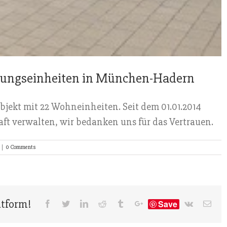
ungseinheiten in München-Hadern
ekt mit 22 Wohneinheiten. Seit dem 01.01.2014
ft verwalten, wir bedanken uns für das Vertrauen.
|
0 Comments
atform!
Save
Facebook
Twitter
Linkedin
Reddit
Tumblr
Google+
Vk
Emai